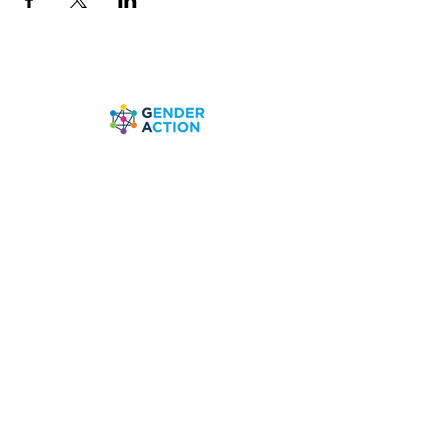
Các quan điểm được trình bày trên toàn bộ trang web
này là của các tác giả và không nhất thiết đại diện
cho quan điểm của Liên minh Châu Âu, UN Women
hoặc Liên hợp quốc.
Điều khoản sử dụng
|
Thông báo về quyền riêng tư
|