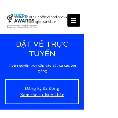
*Translations are unofficial and provided by
Google translate
ĐẶT VÉ TRỰC
TUYẾN
Toàn quyền truy cập vào tất cả các bài
giảng
Đăng ký đã đóng
Xem các sự kiện khác
Time & Location