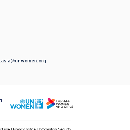
.asia@unwomen.org
of use
|
Privacy notice
|
Information Security